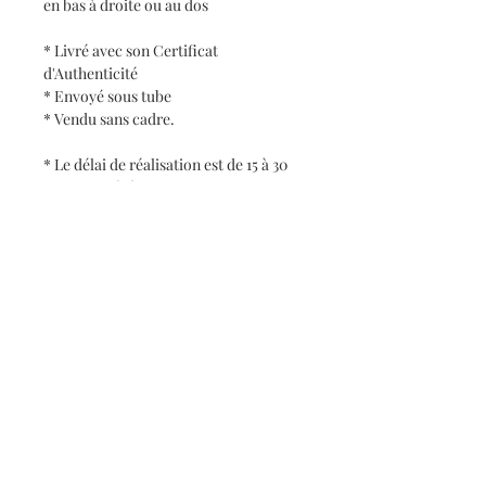
en bas à droite ou au dos
* Livré avec son Certificat
d'Authenticité
* Envoyé sous tube
* Vendu sans cadre.
* Le délai de réalisation est de 15 à 30
jours ouvrés à partir du jour de la
commande.
* Format sur mesure possible,
m'écrire un mail avec votre demande
* Pour toute commande passée vous
recevrez un numéro de suivi qui vous
permettra de suivre son expédition.
* Si vous souhaitez offrir une oeuvre,
vous pouvez m'indiquer en
commentaire de votre commande le
mot personnalisé que vous souhaitez