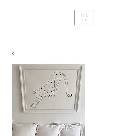
ME
NU