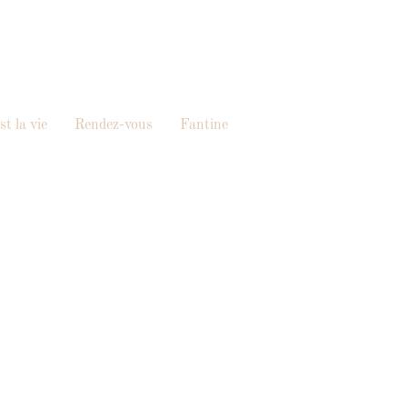
t la vie
Rendez-vous
Fantine
x