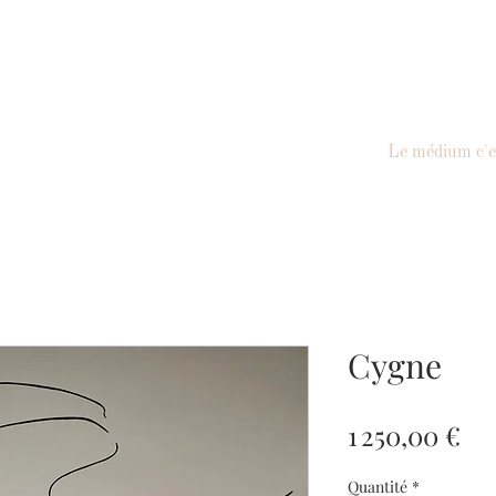
Le médium c'es
Cygne
Pri
1 250,00 €
Quantité
*